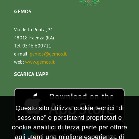
GEMOS
Via della Punta, 21
48018 Faenza (RA)
Tel. 0546 600711
e-mail:
gemos@gemos.it
web:
www.gemos.it
SCARICA L'APP
Questo sito utilizza cookie tecnici “di
sessione” e persistenti proprietari e
cookie analitici di terza parte per offrire
agli utenti una migliore esperienza di