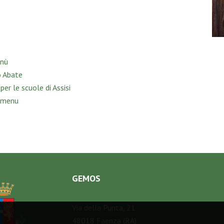
enù
o Abate
per le scuole di Assisi
 menu
GEMOS
Via della Punta, 21
48018 Faenza (RA)