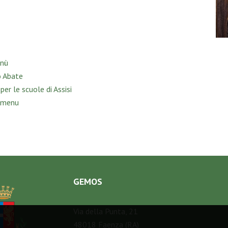
enù
o Abate
per le scuole di Assisi
 menu
GEMOS
Via della Punta, 21
48018 Faenza (RA)